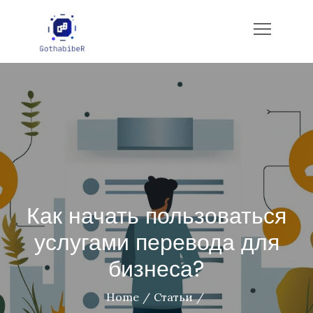
Skip
to
gotham-imbiber.com
content
Как начать пользоваться
услугами перевода для
бизнеса?
Home
Статьи