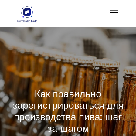
Skip
to
gotham-imbiber.com
content
Как правильно
зарегистрироваться для
производства пива: шаг
за шагом