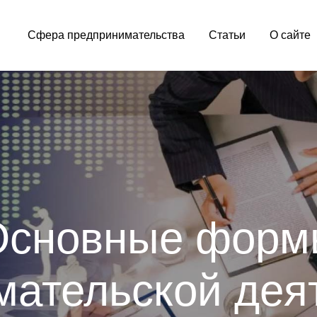
Сфера предпринимательства
Статьи
О сайте
ber.com
Основные форм
ательской дея