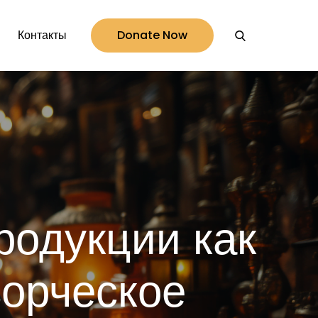
Контакты
Donate Now
родукции как
ворческое