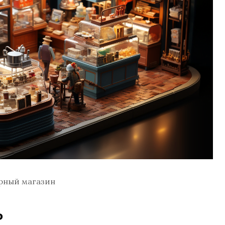
рный магазин
ь