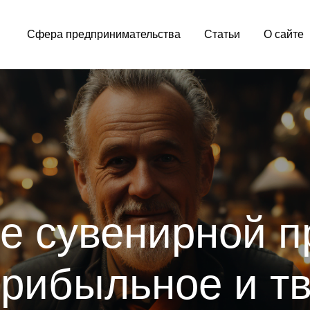
Сфера предпринимательства
Статьи
О сайте
ber.com
е сувенирной п
прибыльное и т