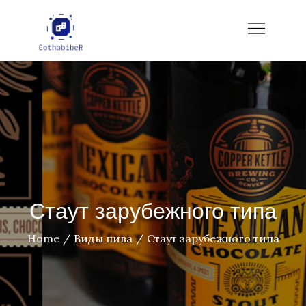
Skip
to
gotham-imbiber.com
content
Стаут зарубежного типа
Home
Виды пива
Стаут зарубежного типа