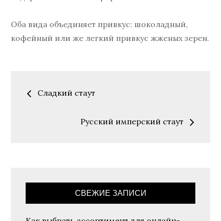
Оба вида объединяет привкус: шоколадный,
кофейный или же легкий привкус жженых зерен.
Навигация
Сладкий стаут
по
Русский имперский стаут
записям
СВЕЖИЕ ЗАПИСИ
Как выбрать ассортимент для онлайн-