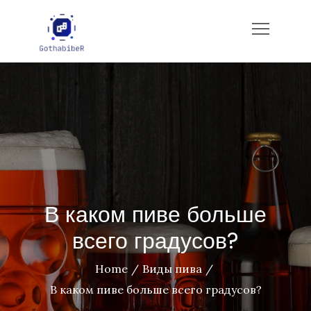
Skip
to
gotham-imbiber.com
content
В каком пиве больше
всего градусов?
Home
Виды пива
В каком пиве больше всего градусов?